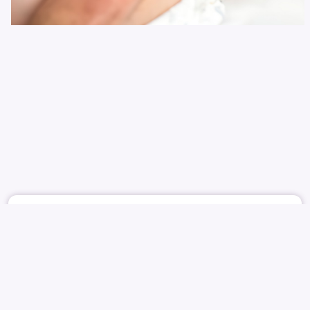
May 17
1604
5
NONAME
ACTRESS
EUGENE
유진
김유진
KIM YOO-JIN
유진
ANAL
GROUP